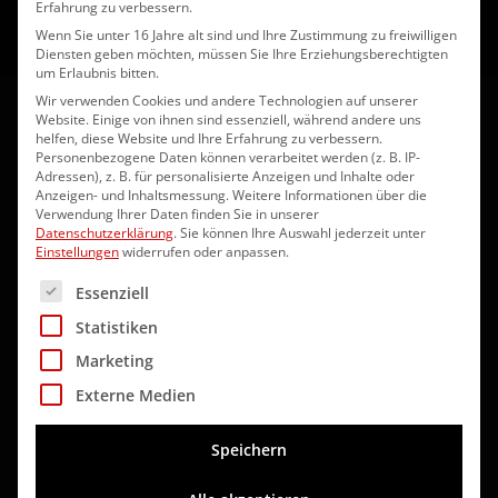
Erfahrung zu verbessern.
Wenn Sie unter 16 Jahre alt sind und Ihre Zustimmung zu freiwilligen
Diensten geben möchten, müssen Sie Ihre Erziehungsberechtigten
um Erlaubnis bitten.
Wir verwenden Cookies und andere Technologien auf unserer
3D-Darstellung
Website. Einige von ihnen sind essenziell, während andere uns
helfen, diese Website und Ihre Erfahrung zu verbessern.
Personenbezogene Daten können verarbeitet werden (z. B. IP-
Adressen), z. B. für personalisierte Anzeigen und Inhalte oder
Der große Vorteil einer 3D-Darstellung liegt im Detail. Im
Anzeigen- und Inhaltsmessung.
Weitere Informationen über die
Verwendung Ihrer Daten finden Sie in unserer
ersten Schritt liefern alle Disziplinen Ihre Daten. Diese
Datenschutzerklärung
.
Sie können Ihre Auswahl jederzeit unter
Einstellungen
widerrufen oder anpassen.
werden in einer Planung zusammengefasst und das
Es folgt eine Liste der Service-Gruppen, für die eine Ei
erste Modell entsteht. Die 3D Visualisierung liefert für
Essenziell
alle Fachbereiche wichtige Erkenntnisse, die eine 2D
Statistiken
Planung nicht liefern kann. Sie deckt mögliche
Marketing
Probleme frühzeitig auf, wodurch diese bereits in der
Externe Medien
Planungsphase behoben werden können. Somit dient
Speichern
die fortschrittliche Planung in 3D auch der
Fehlervermeidung und minimiert kostenintensive