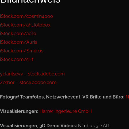
iStock.com/cosmin4000
iStock.com/ah_fotobox
iStock.com/acilo
iStock.com/Auris
iStock.com/Smileus
iStock.com/sl-f
yelantsevv
–
stock.adobe.com
Zerbor
–
stock.adobe.com
Fotograf Teamfotos, Netzwerkevent, VR Brille und Büro:
N
Visualisierungen:
Harrer Ingenieure GmbH
Visualisierungen, 3D Demo Videos:
Nimbus 3D AG