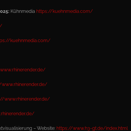
025:
Kühnmedia
https://kuehnmedia.com/
m/
tps://kuehnmedia.com/
/www.rhinerender.de/
//www.rhinerender.de/
://www.rhinerender.de/
.rhinerender.de/
tvisualisierung – Website:
https://www.h3-gt.de/index.html